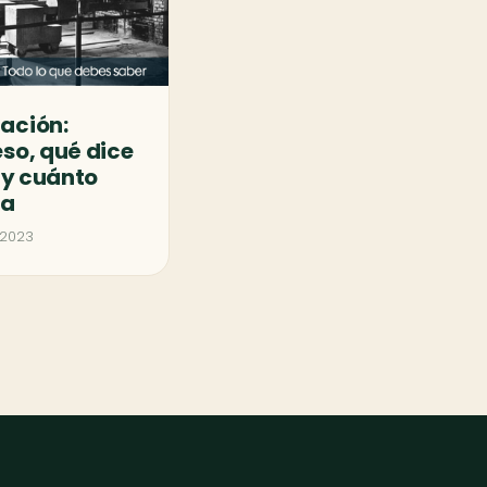
ación:
so, qué dice
y y cuánto
ta
 2023