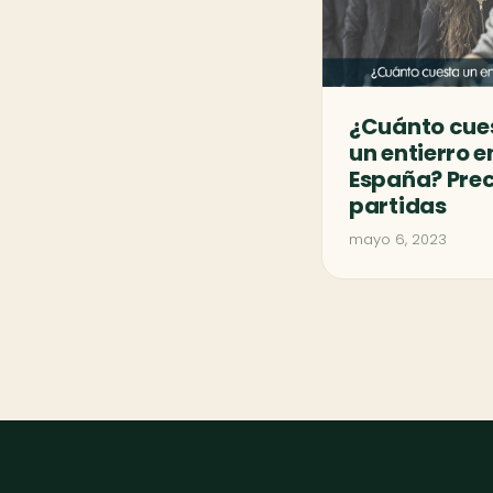
¿Cuánto cue
un entierro e
España? Prec
partidas
mayo 6, 2023