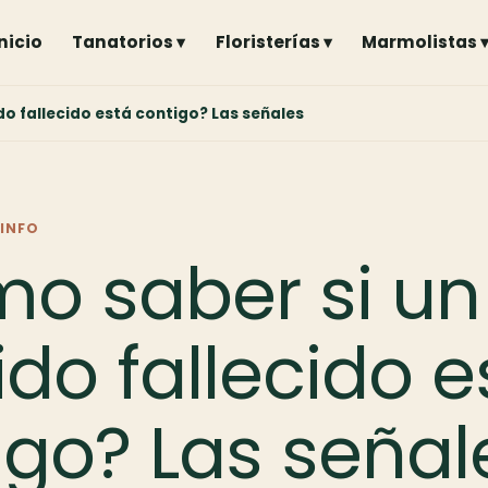
Inicio
Tanatorios ▾
Floristerías ▾
Marmolistas 
do fallecido está contigo? Las señales
INFO
o saber si un
ido fallecido e
igo? Las señal