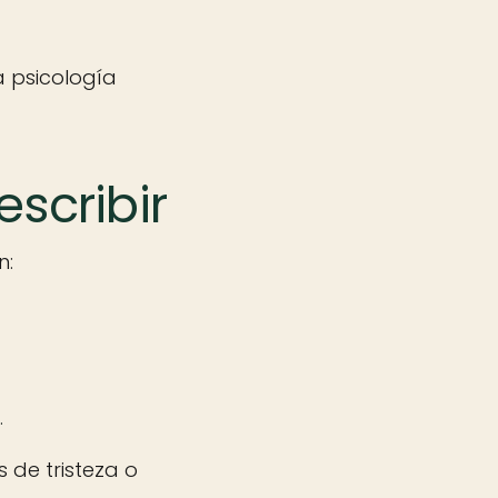
a psicología
scribir
n:
.
 de tristeza o