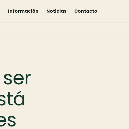
▾
Información
Noticias
Contacto
 ser
stá
es