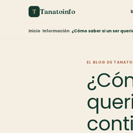
Tanatoinfo
T
Inicio
Información
¿Cómo saber si un ser queri
EL BLOG DE TANATO
¿Cóm
quer
cont