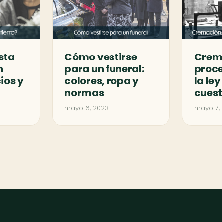
sta
Cómo vestirse
Crem
n
para un funeral:
proce
ios y
colores, ropa y
la le
normas
cues
mayo 6, 2023
mayo 7,