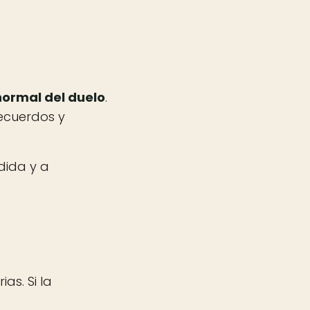
normal del duelo
.
recuerdos y
dida y a
as. Si la