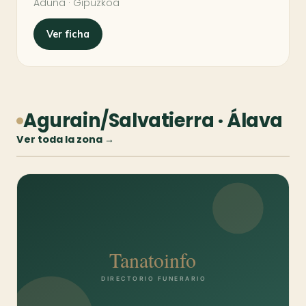
Aduna · Gipuzkoa
Ver ficha
Agurain/Salvatierra · Álava
Ver toda la zona →