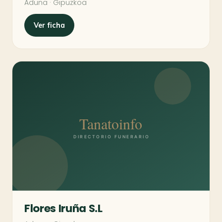
Aduna · Gipuzkoa
Ver ficha
Flores Iruña S.L