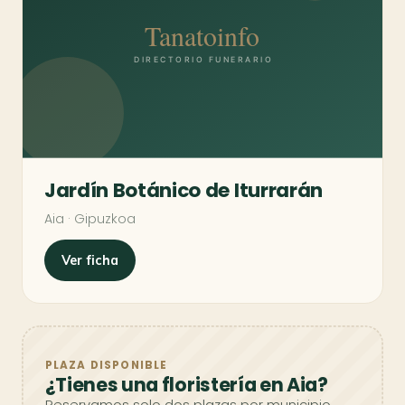
Jardín Botánico de Iturrarán
Aia · Gipuzkoa
Ver ficha
PLAZA DISPONIBLE
¿Tienes una floristería en Aia?
Reservamos solo dos plazas por municipio