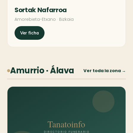
Sortak Nafarroa
Amorebieta-Etxano · Bizkaia
Ver ficha
Amurrio · Álava
Ver toda la zona →