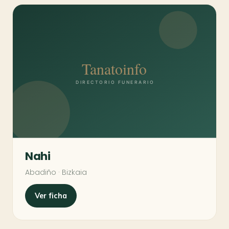
Nahi
Abadiño · Bizkaia
Ver ficha