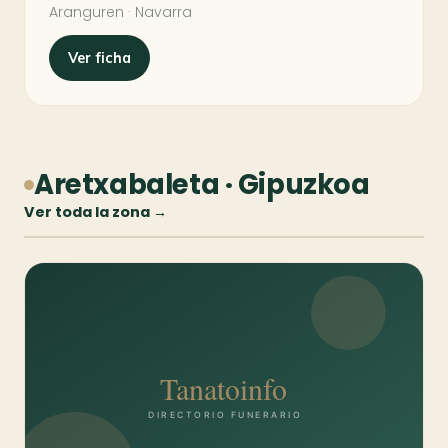
Aranguren · Navarra
Ver ficha
Aretxabaleta · Gipuzkoa
Ver toda la zona →