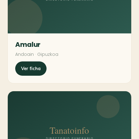
Amalur
Andoain · Gipuzkoa
Ver ficha