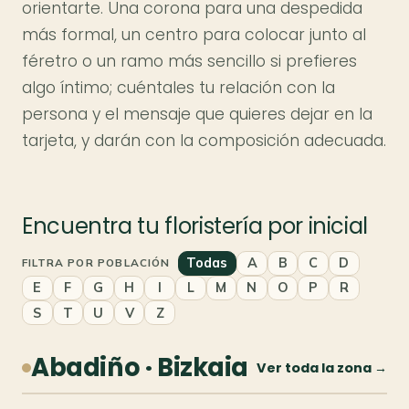
orientarte. Una corona para una despedida
más formal, un centro para colocar junto al
féretro o un ramo más sencillo si prefieres
algo íntimo; cuéntales tu relación con la
persona y el mensaje que quieres dejar en la
tarjeta, y darán con la composición adecuada.
Encuentra tu floristería por inicial
Todas
A
B
C
D
FILTRA POR POBLACIÓN
E
F
G
H
I
L
M
N
O
P
R
S
T
U
V
Z
Abadiño · Bizkaia
Ver toda la zona →