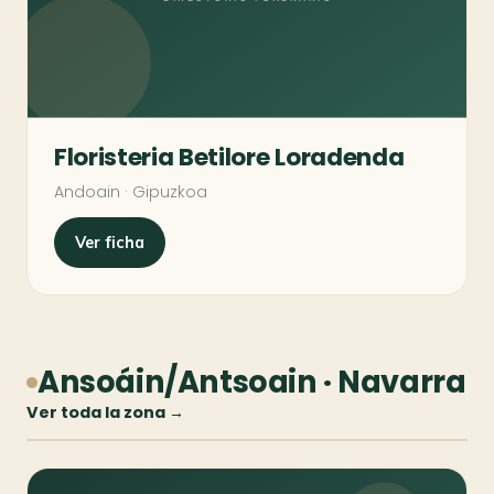
Floristeria Betilore Loradenda
Andoain · Gipuzkoa
Ver ficha
Ansoáin/Antsoain · Navarra
Ver toda la zona →