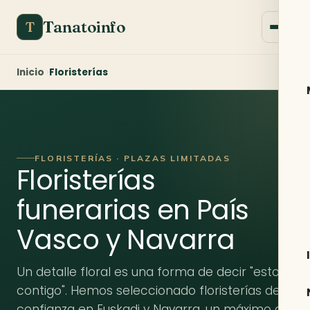
Tanatoinfo
T
Inicio
Floristerías
FLORISTERÍAS · PLAZAS LIMITADAS
Floristerías
funerarias en País
Vasco y Navarra
Un detalle floral es una forma de decir "estoy
contigo". Hemos seleccionado floristerías de
confianza en Euskadi y Navarra, un máximo de