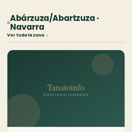
Abárzuza/Abartzuza ·
Navarra
Ver toda la zona →