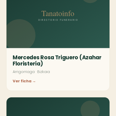
Mercedes Rosa Triguero (Azahar
Floristería)
Arrigorriaga
·
Bizkaia
Ver ficha →