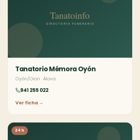
Tanatorio Mémora Oyón
Oyón/Oion
·
Álava
941 255 022
Ver ficha →
24 h