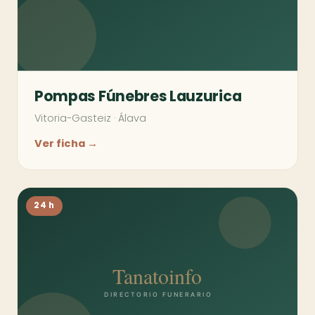
Pompas Fúnebres Lauzurica
Vitoria-Gasteiz
·
Álava
Ver ficha →
24 h