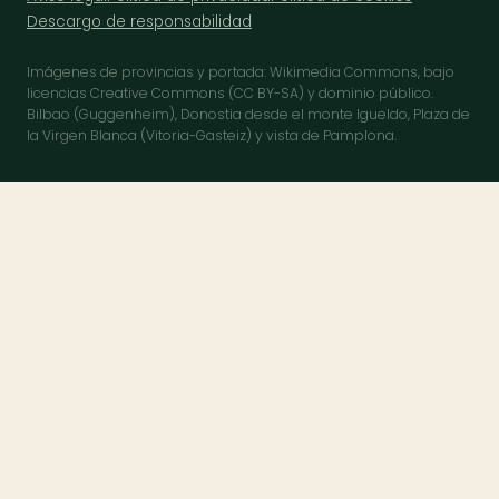
Descargo de responsabilidad
Imágenes de provincias y portada: Wikimedia Commons, bajo
licencias Creative Commons (CC BY-SA) y dominio público.
Bilbao (Guggenheim), Donostia desde el monte Igueldo, Plaza de
la Virgen Blanca (Vitoria-Gasteiz) y vista de Pamplona.