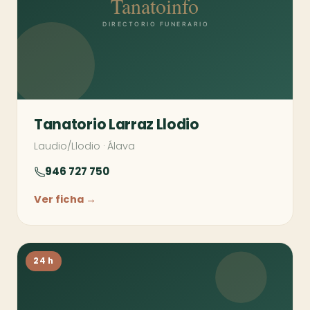
Tanatorio Larraz Llodio
Laudio/Llodio
·
Álava
946 727 750
Ver ficha →
24 h