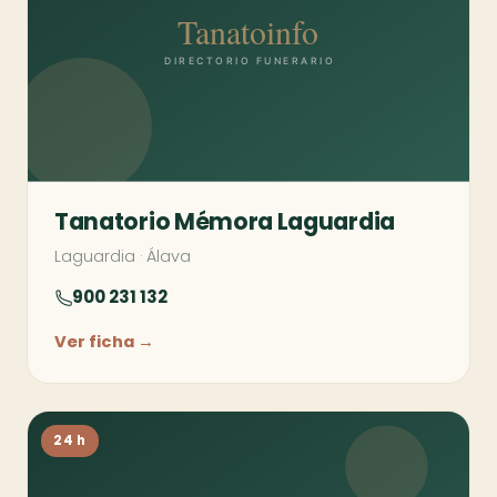
Tanatorio Mémora Laguardia
Laguardia
·
Álava
900 231 132
Ver ficha →
24 h