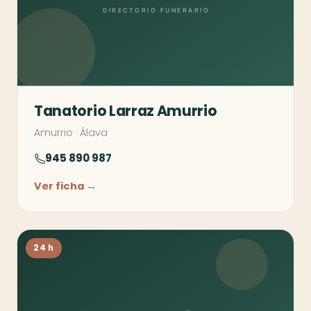
Tanatorio Larraz Amurrio
Amurrio
·
Álava
945 890 987
Ver ficha →
24 h