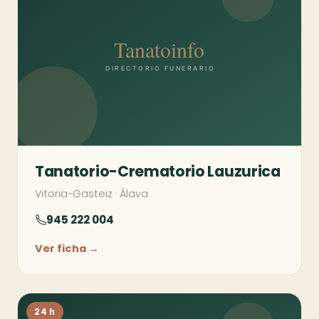
Tanatorio-Crematorio Lauzurica
Vitoria-Gasteiz
·
Álava
945 222 004
Ver ficha →
24 h