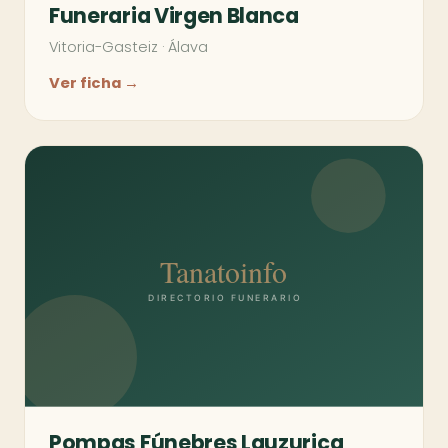
Funeraria Virgen Blanca
Vitoria-Gasteiz
·
Álava
Ver ficha →
Pompas Fúnebres Lauzurica