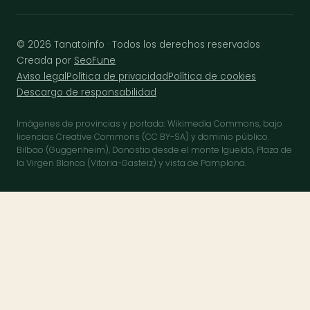
© 2026 Tanatoinfo · Todos los derechos reservados ·
Creada por
SeoFune
Aviso legal
Política de privacidad
Política de cookies
Descargo de responsabilidad
Imágenes de provincias y portada: Wikimedia Commons, bajo
licencias Creative Commons (CC BY-SA) y dominio público.
Bilbao (Guggenheim), Donostia desde el monte Igueldo, Plaza de
la Virgen Blanca (Vitoria-Gasteiz) y vista de Pamplona.