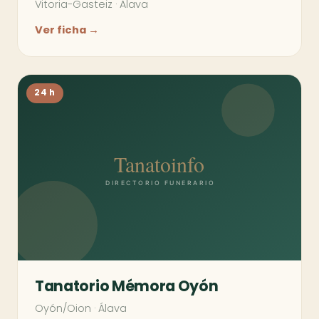
Vitoria-Gasteiz
·
Álava
Ver ficha →
24 h
Tanatorio Mémora Oyón
Oyón/Oion
·
Álava