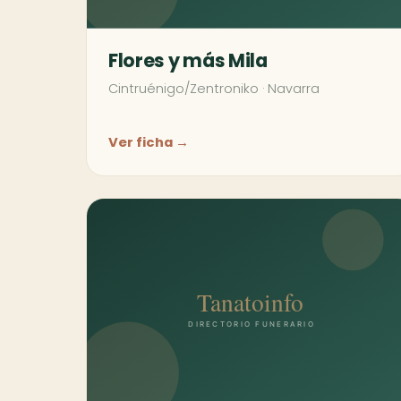
Flores y más Mila
Cintruénigo/Zentroniko
·
Navarra
Ver ficha →