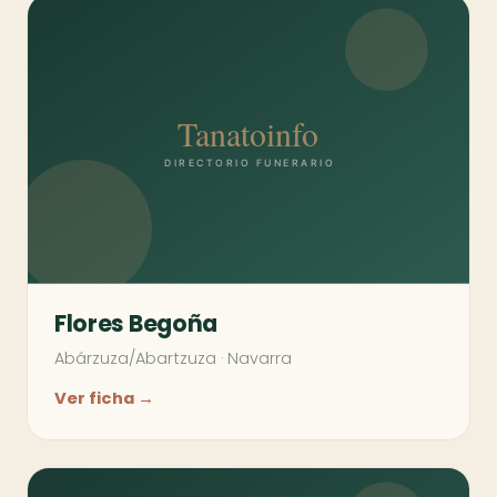
Flores Begoña
Abárzuza/Abartzuza
·
Navarra
Ver ficha →