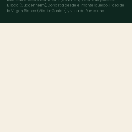
Bilbao (Guggenheim), Donostia desde el monte Igueldo, Plaza de
la Virgen Blanca (Vitoria-Gasteiz) y vista de Pamplona.