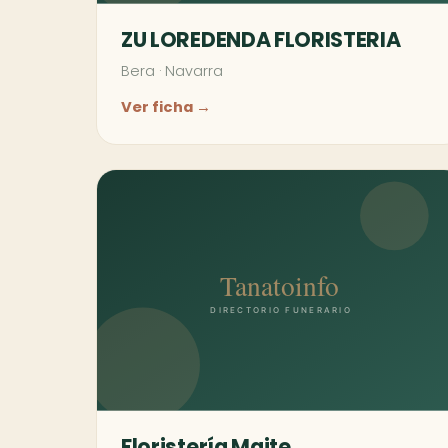
ZU LOREDENDA FLORISTERIA
Bera
·
Navarra
Ver ficha →
Floristería Maite