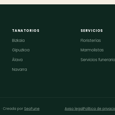
TANATORIOS
SERVICIOS
Bizkaia
Floristerías
Gipuzkoa
Marmolistas
Álava
Servicios funerari
Navarra
s · Creada por
SeoFune
Aviso legal
Política de privac