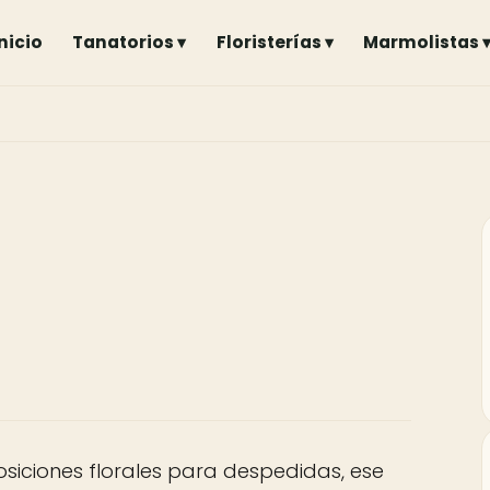
Inicio
Tanatorios ▾
Floristerías ▾
Marmolistas 
iciones florales para despedidas, ese