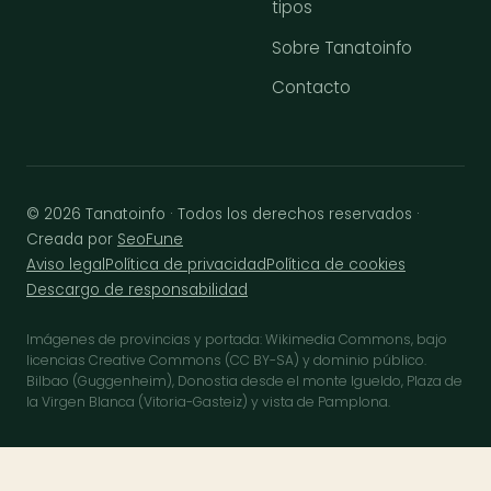
tipos
Sobre Tanatoinfo
Contacto
© 2026 Tanatoinfo · Todos los derechos reservados ·
Creada por
SeoFune
Aviso legal
Política de privacidad
Política de cookies
Descargo de responsabilidad
Imágenes de provincias y portada: Wikimedia Commons, bajo
licencias Creative Commons (CC BY-SA) y dominio público.
Bilbao (Guggenheim), Donostia desde el monte Igueldo, Plaza de
la Virgen Blanca (Vitoria-Gasteiz) y vista de Pamplona.