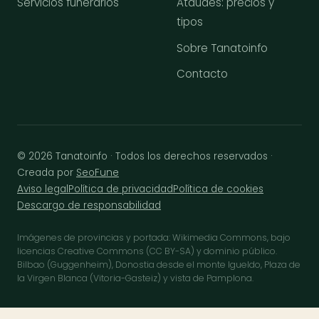
Servicios funerarios
Ataúdes: precios y
tipos
Sobre Tanatoinfo
Contacto
© 2026 Tanatoinfo · Todos los derechos reservados ·
Creada por
SeoFune
Aviso legal
Política de privacidad
Política de cookies
Descargo de responsabilidad
Imágenes de provincias y portada: Wikimedia Commons, bajo
licencias Creative Commons (CC BY-SA) y dominio público.
Bilbao (Guggenheim), Donostia desde el monte Igueldo, Plaza de
la Virgen Blanca (Vitoria-Gasteiz) y vista de Pamplona.