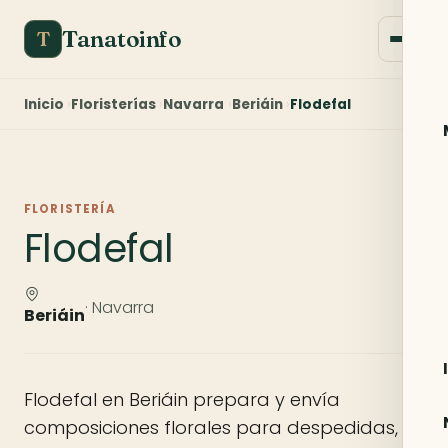
Tanatoinfo
T
Inicio
Floristerías
Navarra
Beriáin
Flodefal
FLORISTERÍA
Flodefal
· Navarra
Beriáin
Flodefal en Beriáin prepara y envía
composiciones florales para despedidas,