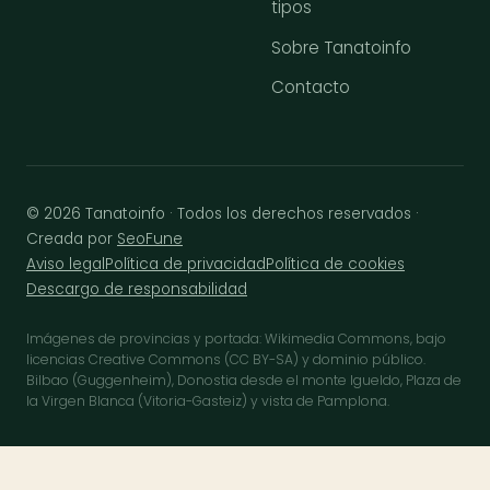
tipos
Sobre Tanatoinfo
Contacto
© 2026 Tanatoinfo · Todos los derechos reservados ·
Creada por
SeoFune
Aviso legal
Política de privacidad
Política de cookies
Descargo de responsabilidad
Imágenes de provincias y portada: Wikimedia Commons, bajo
licencias Creative Commons (CC BY-SA) y dominio público.
Bilbao (Guggenheim), Donostia desde el monte Igueldo, Plaza de
la Virgen Blanca (Vitoria-Gasteiz) y vista de Pamplona.