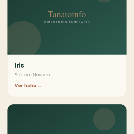
Iris
Baztan
·
Navarra
Ver ficha →