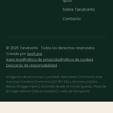
tipos
Sobre Tanatoinfo
Contacto
© 2026 Tanatoinfo · Todos los derechos reservados ·
Creada por
SeoFune
Aviso legal
Política de privacidad
Política de cookies
Descargo de responsabilidad
Imágenes de provincias y portada: Wikimedia Commons, bajo
licencias Creative Commons (CC BY-SA) y dominio público.
Bilbao (Guggenheim), Donostia desde el monte Igueldo, Plaza de
la Virgen Blanca (Vitoria-Gasteiz) y vista de Pamplona.