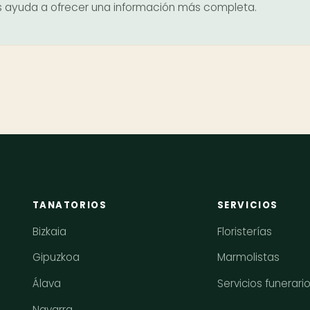
nos ayuda a ofrecer una información más completa.
TANATORIOS
SERVICIOS
Bizkaia
Floristerías
Gipuzkoa
Marmolistas
Álava
Servicios funerari
Navarra