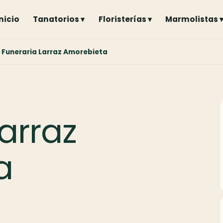
Inicio
Tanatorios ▾
Floristerías ▾
Marmolistas 
Funeraria Larraz Amorebieta
arraz
a