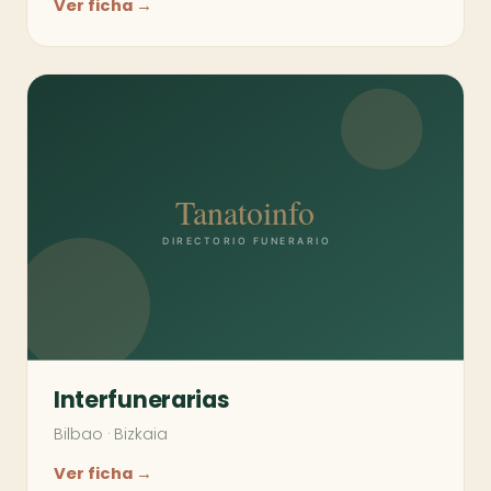
Ver ficha →
Interfunerarias
Bilbao
·
Bizkaia
Ver ficha →