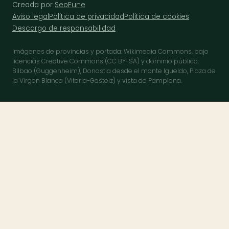
Creada por
SeoFune
Aviso legal
Política de privacidad
Política de cookies
Descargo de responsabilidad
Imágenes de provincias y portada: Wikimedia Commons, bajo
licencias Creative Commons (CC BY-SA) y dominio público.
Bilbao (Guggenheim), Donostia desde el monte Igueldo, Plaza de
la Virgen Blanca (Vitoria-Gasteiz) y vista de Pamplona.