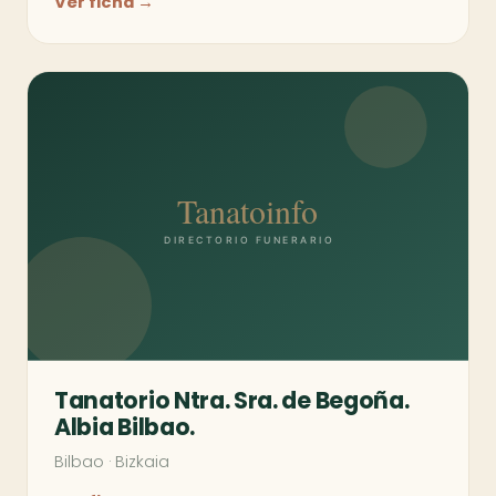
Ver ficha →
Tanatorio Ntra. Sra. de Begoña.
Albia Bilbao.
Bilbao
·
Bizkaia