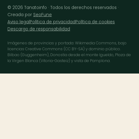
© 2026 Tanatoinfo · Todos los derechos reservados ·
Creada por
SeoFune
Aviso legal
Política de privacidad
Política de cookies
Descargo de responsabilidad
Imágenes de provincias y portada: Wikimedia Commons, bajo
licencias Creative Commons (CC BY-SA) y dominio público.
Bilbao (Guggenheim), Donostia desde el monte Igueldo, Plaza de
la Virgen Blanca (Vitoria-Gasteiz) y vista de Pamplona.