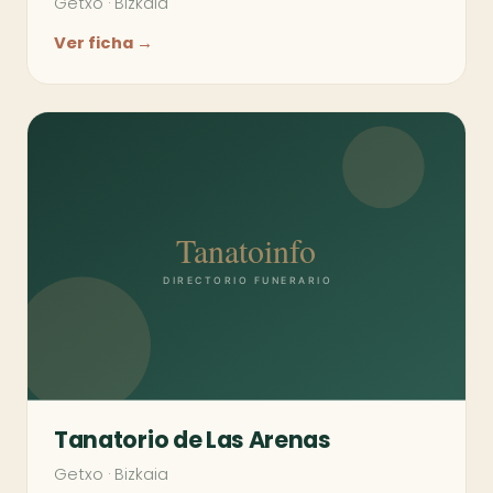
Getxo
·
Bizkaia
Ver ficha →
Tanatorio de Las Arenas
Getxo
·
Bizkaia