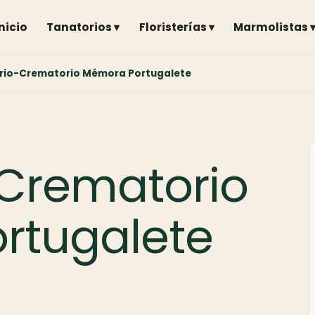
Inicio
Tanatorios ▾
Floristerías ▾
Marmolistas 
rio-Crematorio Mémora Portugalete
-Crematorio
rtugalete