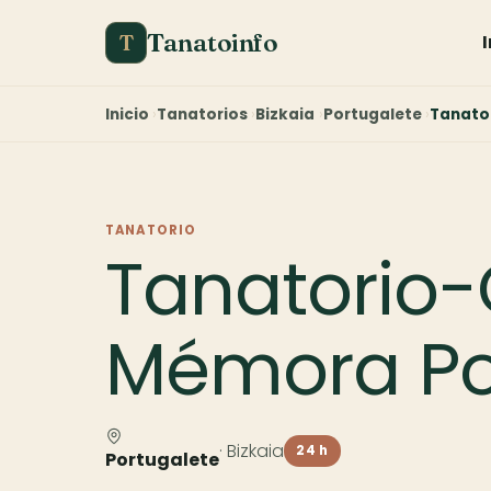
Tanatoinfo
T
Inicio
Tanatorios
Bizkaia
Portugalete
Tanato
TANATORIO
Tanatorio
Mémora Po
· Bizkaia
24 h
Portugalete