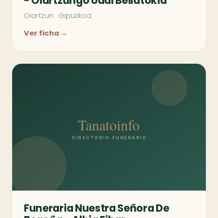
- Oiartzungo Udal Beilatokia
Oiartzun
·
Gipuzkoa
Ver ficha →
Funeraria Nuestra Señora De