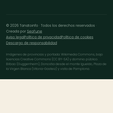
© 2026 Tanatoinfo · Todos los derechos reservados ·
Creada por
SeoFune
Aviso legal
Política de privacidad
Política de cookies
Descargo de responsabilidad
Imágenes de provincias y portada: Wikimedia Commons, bajo
licencias Creative Commons (CC BY-SA) y dominio público.
Bilbao (Guggenheim), Donostia desde el monte Igueldo, Plaza de
la Virgen Blanca (Vitoria-Gasteiz) y vista de Pamplona.