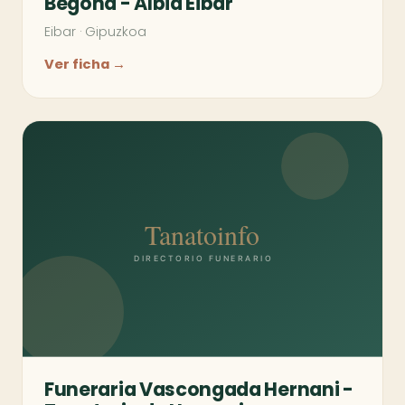
Begoña - Albia Eibar
Eibar
·
Gipuzkoa
Ver ficha →
Funeraria Vascongada Hernani -