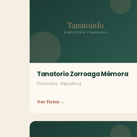
Tanatorio Zorroaga Mémora
Donostia
·
Gipuzkoa
Ver ficha →