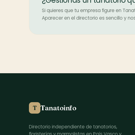
¿Gestionas un tanatorio q
Si quieres que tu empresa figure en Tanat
Aparecer en el directorio es sencillo y 
Tanatoinfo
T
Directorio independiente de tanatorios,
floristerías y marmolistas en País Vasco y