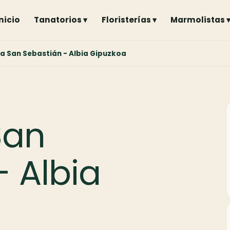
Inicio
Tanatorios ▾
Floristerías ▾
Marmolistas 
ia San Sebastián - Albia Gipuzkoa
San
- Albia