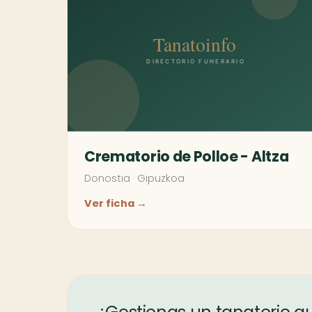
Crematorio de Polloe - Altza
Donostia
·
Gipuzkoa
Ver ficha →