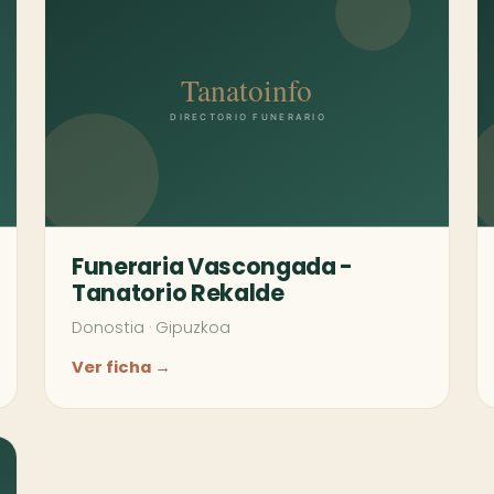
Funeraria Vascongada -
Tanatorio Rekalde
Donostia
·
Gipuzkoa
Ver ficha →