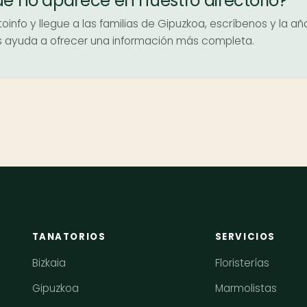
ue no aparece en nuestro directorio?
oinfo y llegue a las familias de Gipuzkoa, escríbenos y la a
nos ayuda a ofrecer una información más completa.
TANATORIOS
SERVICIOS
Bizkaia
Floristerías
Gipuzkoa
Marmolistas