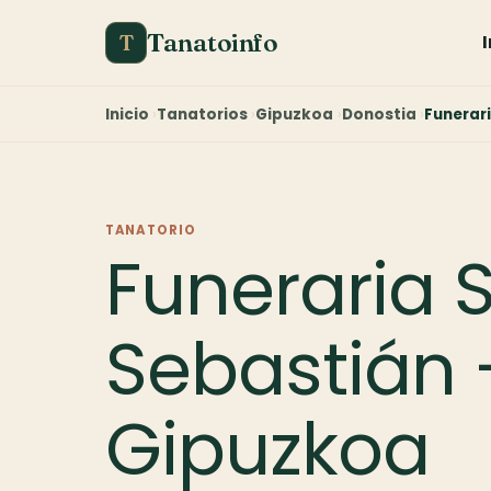
Tanatoinfo
T
Inicio
Tanatorios
Gipuzkoa
Donostia
Funerar
TANATORIO
Funeraria 
Sebastián 
Gipuzkoa