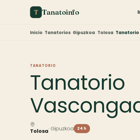
Tanatoinfo
T
Inicio
Tanatorios
Gipuzkoa
Tolosa
Tanatorio
TANATORIO
Tanatorio
Vascongad
· Gipuzkoa
24 h
Tolosa