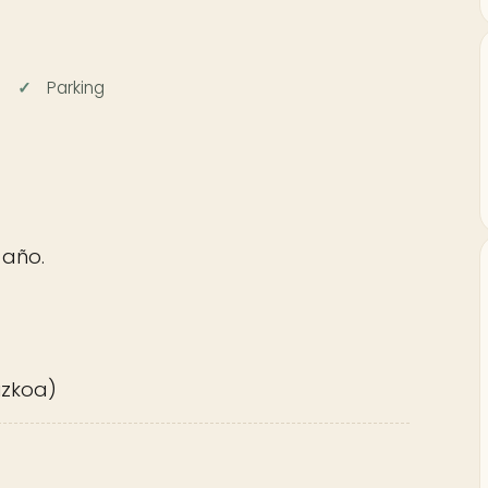
Parking
 año.
uzkoa)