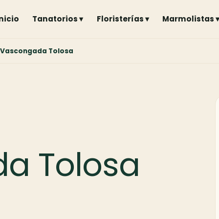
Inicio
Tanatorios ▾
Floristerías ▾
Marmolistas 
 Vascongada Tolosa
a Tolosa