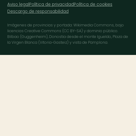
Aviso legal
Política de privacidad
Política de cookies
Descargo de responsabilidad
Imágenes de provincias y portada: Wikimedia Commons, bajo
licencias Creative Commons (CC BY-SA) y dominio público.
Bilbao (Guggenheim), Donostia desde el monte Igueldo, Plaza de
la Virgen Blanca (Vitoria-Gasteiz) y vista de Pamplona.