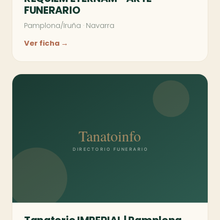
FUNERARIO
Pamplona/Iruña
·
Navarra
Ver ficha →