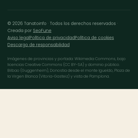
© 2026 Tanatoinfo · Todos los derechos reservados ·
Creada por
SeoFune
Aviso legal
Política de privacidad
Política de cookies
Descargo de responsabilidad
Imágenes de provincias y portada: Wikimedia Commons, bajo
licencias Creative Commons (CC BY-SA) y dominio público.
Bilbao (Guggenheim), Donostia desde el monte Igueldo, Plaza de
la Virgen Blanca (Vitoria-Gasteiz) y vista de Pamplona.