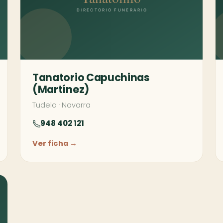
Tanatorio Capuchinas
(Martínez)
Tudela
·
Navarra
948 402 121
Ver ficha →