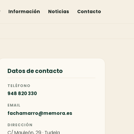
▾
Información
Noticias
Contacto
Datos de contacto
TELÉFONO
948 820 330
EMAIL
fachamarro@memora.es
DIRECCIÓN
C/ Mauleón, 29 · Tudela