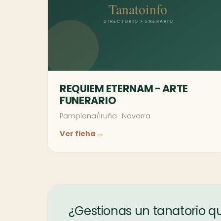
REQUIEM ETERNAM - ARTE
FUNERARIO
Pamplona/Iruña
·
Navarra
Ver ficha →
¿Gestionas un tanatorio q