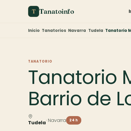
Tanatoinfo
T
Inicio
Tanatorios
Navarra
Tudela
Tanatorio M
TANATORIO
Tanatorio
Barrio de 
· Navarra
24 h
Tudela