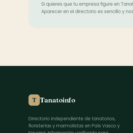
Si quieres que tu empresa figure en Tanat
Aparecer en el directorio es sencillo y 
Tanatoinfo
T
Directorio independiente de tanatorios,
floristerías y marmolistas en País Vasco y
Navarra. Información verificada para