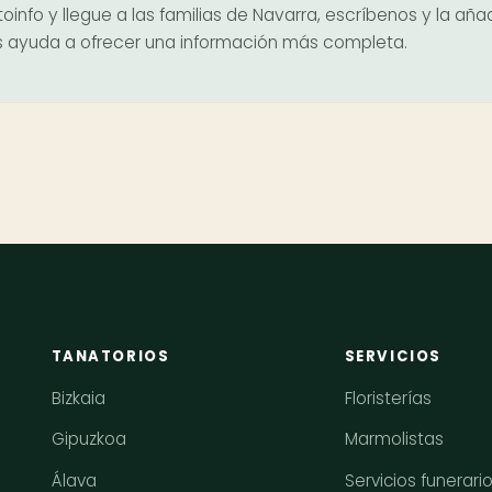
oinfo y llegue a las familias de Navarra, escríbenos y la aña
nos ayuda a ofrecer una información más completa.
TANATORIOS
SERVICIOS
Bizkaia
Floristerías
Gipuzkoa
Marmolistas
Álava
Servicios funerari