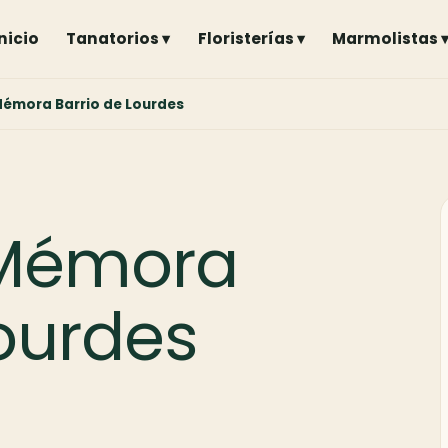
Inicio
Tanatorios ▾
Floristerías ▾
Marmolistas 
émora Barrio de Lourdes
 Mémora
Lourdes