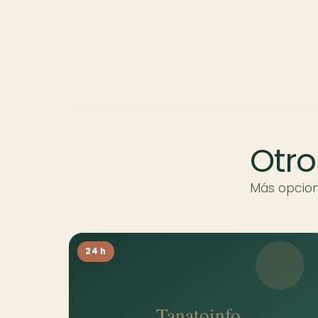
Otro
Más opcion
24 h