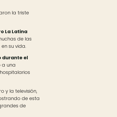
ron la triste
ro La Latina
 muchas de las
en su vida.
ó durante el
o a una
hospitalarios
 y la televisión,
ostrando de esta
 grandes de