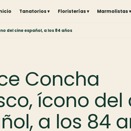
Inicio
Tanatorios ▾
Floristerías ▾
Marmolistas 
no del cine español, a los 84 años
ece Concha
sco, ícono del 
ñol, a los 84 