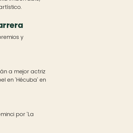
rtístico.
arrera
premios y
clán a mejor actriz
el en 'Hécuba' en
minci por 'La