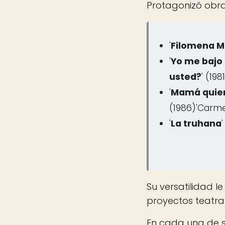
Protagonizó obr
'
Filomena M
'
Yo me bajo 
usted?
' (198
'
Mamá quiero
(1986)'Carme
'
La truhana
Su versatilidad l
proyectos teatr
En cada una de s