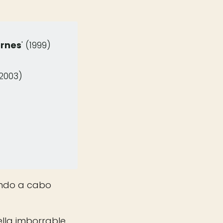
ernes
' (1999)
(2003)
vando a cabo
lla imborrable,