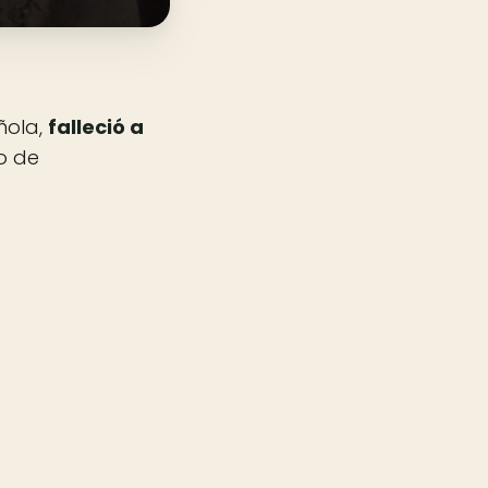
ñola,
falleció a
ro de