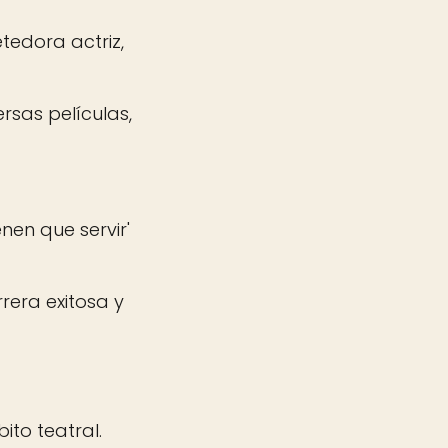
edora actriz,
ersas películas,
enen que servir'
rera exitosa y
ito teatral.