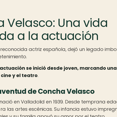
 Velasco: Una vida
da a la actuación
reconocida actriz española, dejó un legado imbor
etenimiento.
 actuación se inició desde joven, marcando una
cine y el teatro
.
juventud de Concha Velasco
ació en Valladolid en 1939. Desde temprana eda
ara las artes escénicas. Su infancia estuvo impre
rales y su familia apoyó su amor por el teatro.