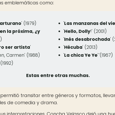
as emblemáticas como:
arturano
' (1979)
'
Las manzanas del vi
en la próxima, ¿y
'
Hello, Dolly
!' (2001)
1)
'
Inés desabrochada
' 
 ser artista
'
'
Hécuba
' (2013)
n, Carmen' (1988)
'
La chica Ye Ye
'´(1967)
' (1992)
Estas entre otras muchas.
e permitió transitar entre géneros y formatos, lle
ales de comedia y drama.
us interpretaciones, Concha Velasco dejó una hue