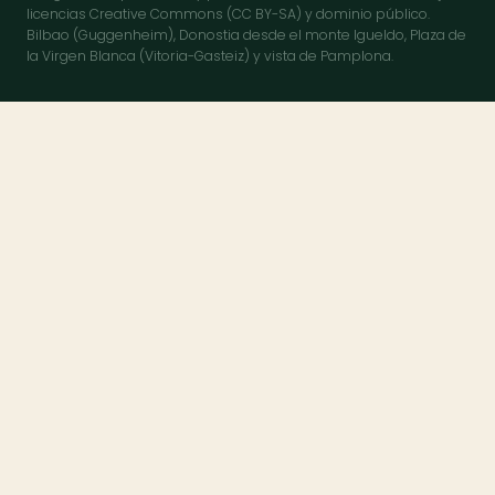
licencias Creative Commons (CC BY-SA) y dominio público.
Bilbao (Guggenheim), Donostia desde el monte Igueldo, Plaza de
la Virgen Blanca (Vitoria-Gasteiz) y vista de Pamplona.