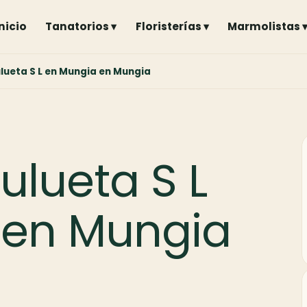
Inicio
Tanatorios ▾
Floristerías ▾
Marmolistas 
lueta S L en Mungia en Mungia
ulueta S L
 en Mungia