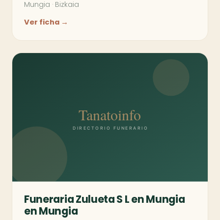
Mungia
·
Bizkaia
Ver ficha →
Funeraria Zulueta S L en Mungia
en Mungia