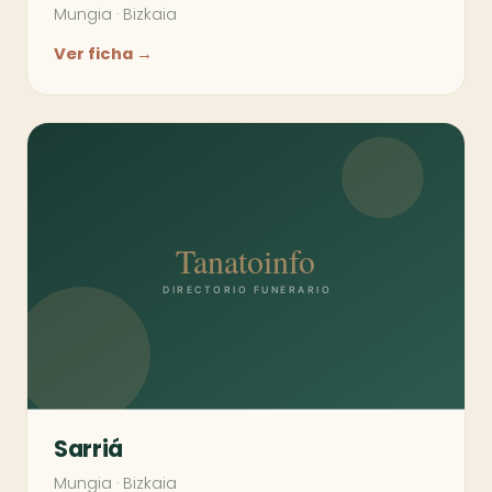
Mungia
·
Bizkaia
Ver ficha →
Sarriá
Mungia
·
Bizkaia