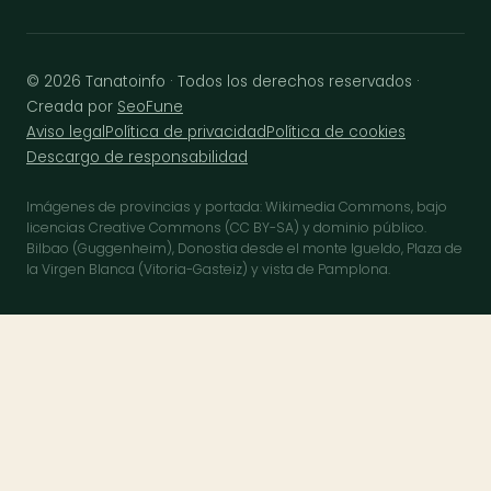
© 2026 Tanatoinfo · Todos los derechos reservados ·
Creada por
SeoFune
Aviso legal
Política de privacidad
Política de cookies
Descargo de responsabilidad
Imágenes de provincias y portada: Wikimedia Commons, bajo
licencias Creative Commons (CC BY-SA) y dominio público.
Bilbao (Guggenheim), Donostia desde el monte Igueldo, Plaza de
la Virgen Blanca (Vitoria-Gasteiz) y vista de Pamplona.