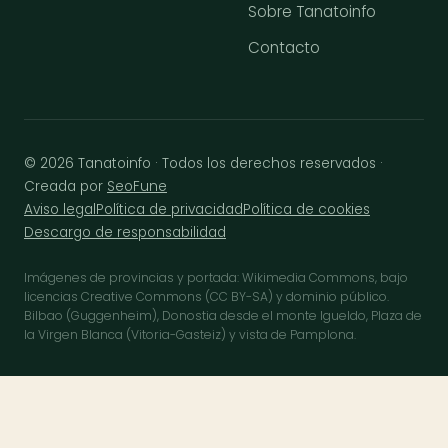
Sobre Tanatoinfo
Contacto
© 2026 Tanatoinfo · Todos los derechos reservados ·
Creada por
SeoFune
Aviso legal
Política de privacidad
Política de cookies
Descargo de responsabilidad
Imágenes de provincias y portada: Wikimedia Commons, bajo
licencias Creative Commons (CC BY-SA) y dominio público.
Bilbao (Guggenheim), Donostia desde el monte Igueldo, Plaza de
la Virgen Blanca (Vitoria-Gasteiz) y vista de Pamplona.