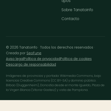
tipos
Sobre Tanatoinfo
Contacto
© 2026 Tanatoinfo · Todos los derechos reservados ·
Creada por
SeoFune
Aviso legal
Política de privacidad
Política de cookies
Descargo de responsabilidad
Imágenes de provincias y portada: Wikimedia Commons, bajo
licencias Creative Commons (CC BY-SA) y dominio público.
Bilbao (Guggenheim), Donostia desde el monte Igueldo, Plaza de
la Virgen Blanca (Vitoria-Gasteiz) y vista de Pamplona.