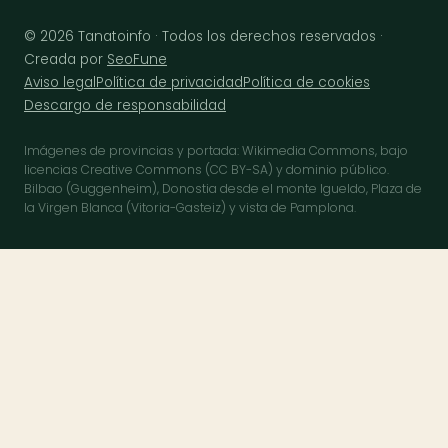
© 2026 Tanatoinfo · Todos los derechos reservados ·
Creada por
SeoFune
Aviso legal
Política de privacidad
Política de cookies
Descargo de responsabilidad
Imágenes de provincias y portada: Wikimedia Commons, bajo
licencias Creative Commons (CC BY-SA) y dominio público.
Bilbao (Guggenheim), Donostia desde el monte Igueldo, Plaza de
la Virgen Blanca (Vitoria-Gasteiz) y vista de Pamplona.