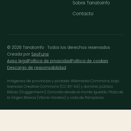
Sobre Tanatoinfo
Contacto
© 2026 Tanatoinfo · Todos los derechos reservados ·
Creada por
SeoFune
Aviso legal
Política de privacidad
Política de cookies
Descargo de responsabilidad
Imágenes de provincias y portada: Wikimedia Commons, bajo
licencias Creative Commons (CC BY-SA) y dominio público.
Bilbao (Guggenheim), Donostia desde el monte Igueldo, Plaza de
la Virgen Blanca (Vitoria-Gasteiz) y vista de Pamplona.